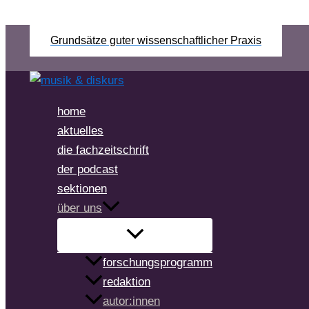
Zum
Grundsätze guter wissenschaftlicher Praxis
Inhalt
Suchen
springen
home
aktuelles
die fachzeitschrift
der podcast
sektionen
über uns
forschungsprogramm
redaktion
autor:innen